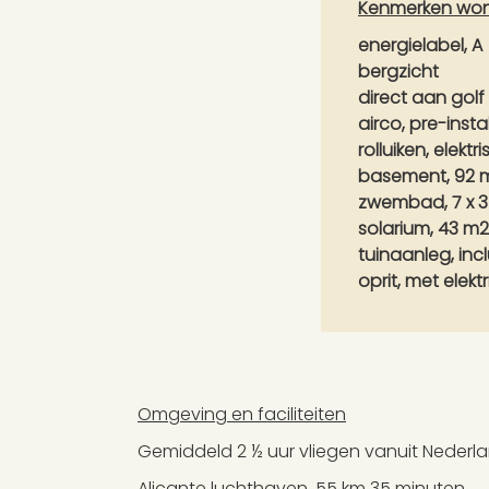
Kenmerken wo
energielabel, A
bergzicht
direct aan golf
airco, pre-instal
rolluiken, elektr
basement, 92 
zwembad, 7 x 
solarium, 43 m2
tuinaanleg, incl
oprit, met elekt
Omgeving en faciliteiten
Gemiddeld 2 ½ uur vliegen vanuit Nederla
Alicante luchthaven, 55 km 35 minuten