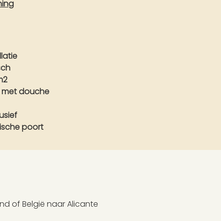
ning
latie
isch
m2
3 met douche
usief
rische poort
nd of België naar Alicante