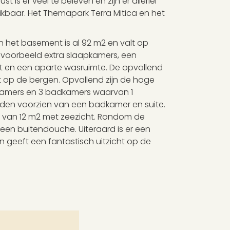
 is er veel te beleven en zijn er allerlei
eikbaar. Het Themapark Terra Mitica en het
n het basement is al 92 m2 en valt op
ijvoorbeeld extra slaapkamers, een
t en een aparte wasruimte. De opvallend
 op de bergen. Opvallend zijn de hoge
pkamers en 3 badkamers waarvan 1
den voorzien van een badkamer en suite.
s van 12 m2 met zeezicht. Rondom de
een buitendouche. Uiteraard is er een
en geeft een fantastisch uitzicht op de