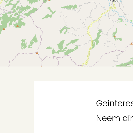
Geintere
Neem
di