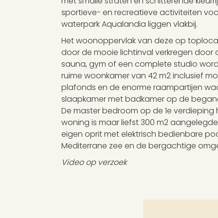
met smalle straten en schitterende kleurrij
sportieve- en recreatieve activiteiten vo
waterpark Aqualandia liggen vlakbij.
Het woonoppervlak van deze op toplocatie
door de mooie lichtinval verkregen door 
sauna, gym of een complete studio worde
ruime woonkamer van 42 m2 inclusief mod
plafonds en de enorme raampartijen waar
slaapkamer met badkamer op de begane g
De master bedroom op de 1e verdieping h
woning is maar liefst 300 m2 aangelegde 
eigen oprit met elektrisch bedienbare poo
Mediterrane zee en de bergachtige omge
Video op verzoek