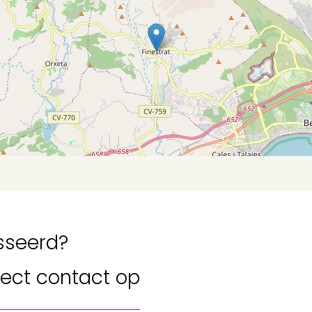
sseerd?
rect contact
op