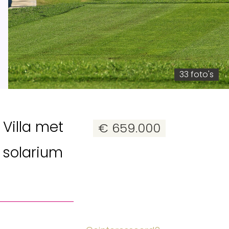
33 foto's
 Villa met
€ 659.000
 solarium