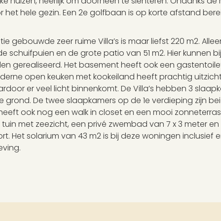
ke huizen, heerlijk om doorheen te slenteren. Ondanks de rust
or het hele gezin. Een 2e golfbaan is op korte afstand ber
 gebouwde zeer ruime Villa’s is maar liefst 220 m2. Allee
de schuifpuien en de grote patio van 51 m2. Hier kunnen b
n gerealiseerd. Het basement heeft ook een gastentoile
erne open keuken met kookeiland heeft prachtig uitzicht
door er veel licht binnenkomt. De Villa’s hebben 3 slaa
rond. De twee slaapkamers op de 1e verdieping zijn bei
eeft ook nog een walk in closet en een mooi zonneterra
tuin met zeezicht, een privé zwembad van 7 x 3 meter en 
rt. Het solarium van 43 m2 is bij deze woningen inclusief 
ving.