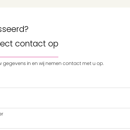
sseerd?
rect contact
op
w gegevens in en wij nemen contact met u op.
er