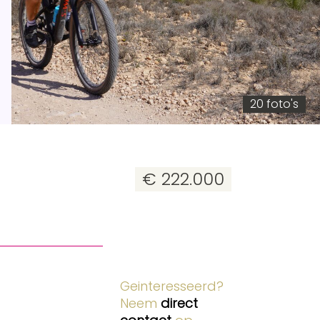
20 foto's
€ 222.000
Geinteresseerd?
Neem
direct