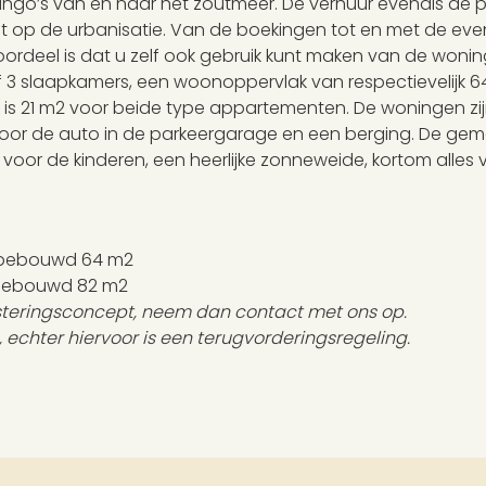
mingo’s van en naar het zoutmeer. De verhuur evenals de 
t op de urbanisatie. Van de boekingen tot en met de ev
oordeel is dat u zelf ook gebruik kunt maken van de woni
 3 slaapkamers, een woonoppervlak van respectievelijk 
 is 21 m2 voor beide type appartementen. De woningen zijn
s voor de auto in de parkeergarage en een berging. De ge
oor de kinderen, een heerlijke zonneweide, kortom alles
k) bebouwd 64 m2
) bebouwd 82 m2
esteringsconcept, neem dan contact met ons op.
, echter hiervoor is een terugvorderingsregeling.