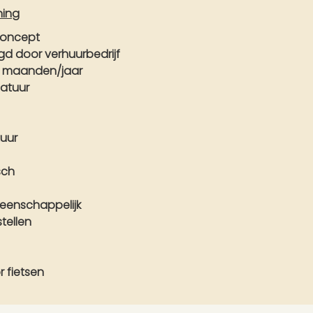
ning
concept
gd door verhuurbedrijf
4 maanden/jaar
natuur
uur
isch
enschappelijk
tellen
 fietsen