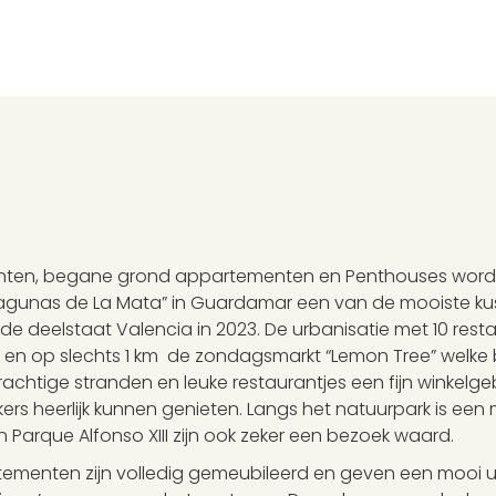
enten, begane grond appartementen en Penthouses word
 Lagunas de La Mata” in Guardamar een van de mooiste k
e deelstaat Valencia in 2023. De urbanisatie met 10 resta
r en op slechts 1 km de zondagsmarkt “Lemon Tree” welke b
tige stranden en leuke restaurantjes een fijn winkelgebi
kers heerlijk kunnen genieten. Langs het natuurpark is e
 Parque Alfonso XIII zijn ook zeker een bezoek waard.
menten zijn volledig gemeubileerd en geven een mooi uit