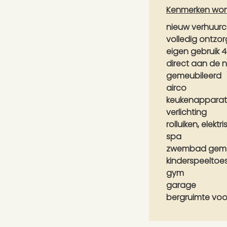
Kenmerken wo
nieuw verhuur
volledig ontzor
eigen gebruik 
direct aan de 
gemeubileerd
airco
keukenapparat
verlichting
rolluiken, elektr
spa
zwembad geme
kinderspeeltoes
gym
garage
bergruimte voor