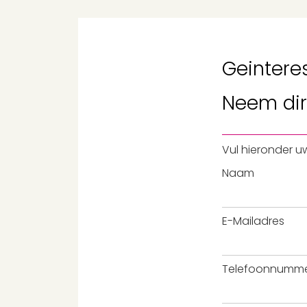
Geintere
Neem
di
Vul hieronder u
Naam
E-Mailadres
Telefoonnumm