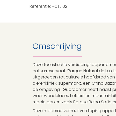
Referentie: HCTL102
Omschrijving
Deze toeristische verdiepingsappartem
natuurreservaat “Parque Natural de Las
uitgeroepen tot culturele hoofdstad van d
dierenkliniek, supermarkt, een China Baza
de omgeving. Guardamar heeft naast prach
waar wandelaars, fietsers en mountainbi
mooie parken zoals Parque Reina Sofía en
Deze moderne verhuur verdieping apparte