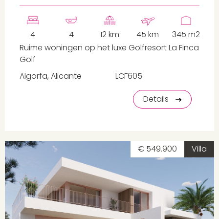
4
4
12 km
45 km
345 m2
Ruime woningen op het luxe Golfresort La Finca
Golf
Algorfa, Alicante
LCF605
Details
€ 549.900
Villa