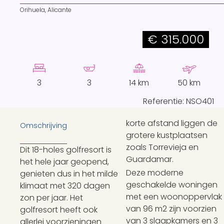
Orihuela, Alicante
€ 315.000
3
3
14 km
50 km
Referentie: NSO401
korte afstand liggen de
Omschrijving
grotere kustplaatsen
zoals Torrevieja en
Dit 18-holes golfresort is
Guardamar.
het hele jaar geopend,
Deze moderne
genieten dus in het milde
geschakelde woningen
klimaat met 320 dagen
met een woonoppervlak
zon per jaar. Het
van 96 m2 zijn voorzien
golfresort heeft ook
Kenmerken woning
van 3 slaapkamers en 3
allerlei voorzieningen