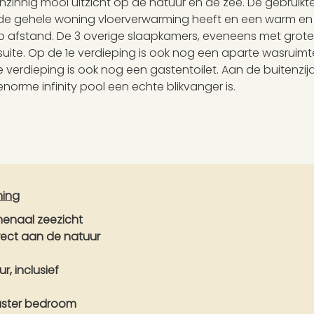
innig mooi uitzicht op de natuur en de zee. De gebruikte 
 de gehele woning vloerverwarming heeft en een warm en
p afstand. De 3 overige slaapkamers, eveneens met grote
uite. Op de 1e verdieping is ook nog een aparte wasruimte
2e verdieping is ook nog een gastentoilet. Aan de buitenzij
norme infinity pool een echte blikvanger is.
ning
menaal zeezicht
rect aan de natuur
, inclusief
aster bedroom