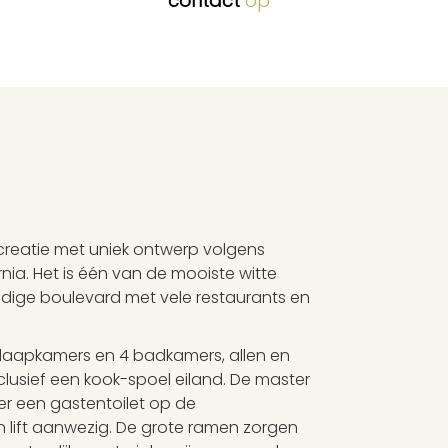
contact
op
 creatie met uniek ontwerp volgens
nia. Het is één van de mooiste witte
ndige boulevard met vele restaurants en
laapkamers en 4 badkamers, allen en
clusief een kook-spoel eiland. De master
r een gastentoilet op de
 lift aanwezig. De grote ramen zorgen