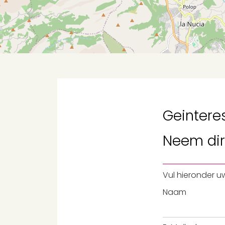
Geintere
Neem
di
Vul hieronder u
Naam