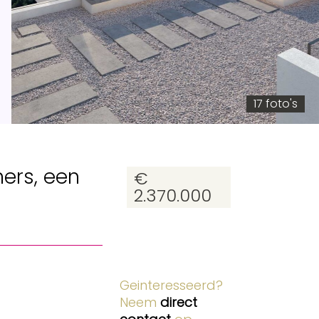
17 foto's
mers, een
€
2.370.000
Geinteresseerd?
Neem
direct