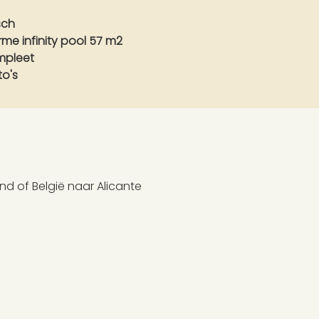
isch
e infinity pool 57 m2
mpleet
to's
nd of België naar Alicante