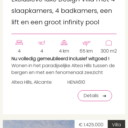
slaapkamers, 4 badkamers, een
lift en een groot infinity pool
4
4
4 km
65 km
300 m2
Nu volledig gemeubileerd inclusief witgoed !
Wonen in het paradijselijke Altea Hills tussen de
bergen en met een fenomenaal zeezicht
Altea Hills, Alicante
HENA610
Details
€ 1.425.000
Villa