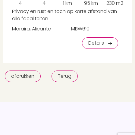
4
4
1 km
95 km
230 m2
Privacy en rust en toch op korte afstand van
alle facaliteiten
Moraira, Alicante
MBW610
Details
afdrukken
Terug